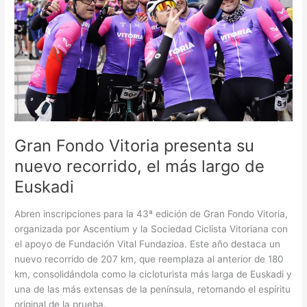
su
nuevo
recorrido,
el
más
largo
de
Euskadi
Gran Fondo Vitoria presenta su
nuevo recorrido, el más largo de
Euskadi
Abren inscripciones para la 43ª edición de Gran Fondo Vitoria,
organizada por Ascentium y la Sociedad Ciclista Vitoriana con
el apoyo de Fundación Vital Fundazioa. Este año destaca un
nuevo recorrido de 207 km, que reemplaza al anterior de 180
km, consolidándola como la cicloturista más larga de Euskadi y
una de las más extensas de la península, retomando el espíritu
original de la prueba.