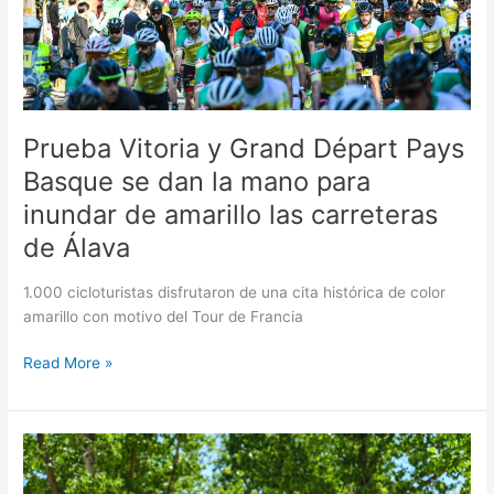
dan
la
mano
para
inundar
de
Prueba Vitoria y Grand Départ Pays
amarillo
Basque se dan la mano para
las
inundar de amarillo las carreteras
carreteras
de
de Álava
Álava
1.000 cicloturistas disfrutaron de una cita histórica de color
amarillo con motivo del Tour de Francia
Read More »
Sold
out
y