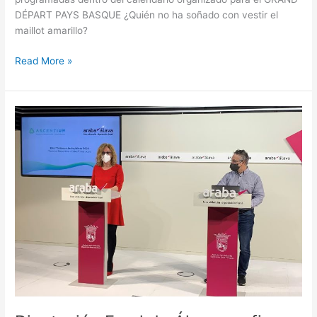
DÉPART PAYS BASQUE ¿Quién no ha soñado con vestir el
maillot amarillo?
Read More »
Diputación
Foral
de
Álava
confirma
su
apoyo
como
patrocinador
institucional
de
Prueba
Vitoria