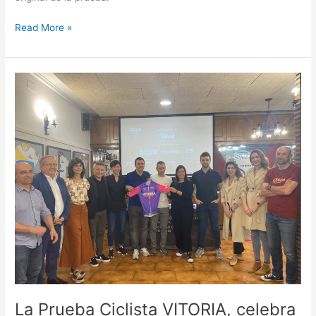
Read More »
La
Prueba
Ciclista
VITORIA,
celebra
el
22
de
junio
su
42ª
edición
La Prueba Ciclista VITORIA, celebra