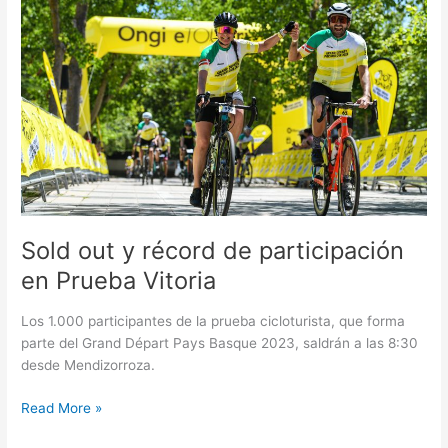
récord
de
participación
en
Prueba
Vitoria
Sold out y récord de participación
en Prueba Vitoria
Los 1.000 participantes de la prueba cicloturista, que forma
parte del Grand Départ Pays Basque 2023, saldrán a las 8:30
desde Mendizorroza.
Read More »