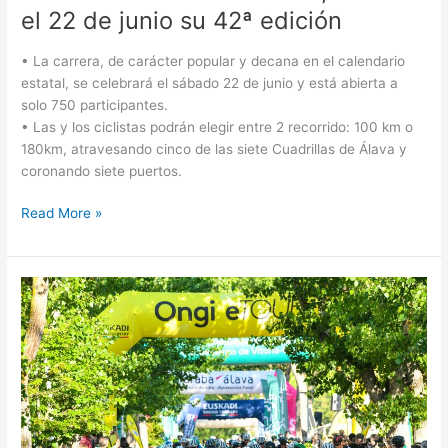
el 22 de junio su 42ª edición
• La carrera, de carácter popular y decana en el calendario
estatal, se celebrará el sábado 22 de junio y está abierta a
solo 750 participantes.
• Las y los ciclistas podrán elegir entre 2 recorrido: 100 km o
180km, atravesando cinco de las siete Cuadrillas de Álava y
coronando siete puertos.
Read More »
Prueba
Vitoria
y
Grand
Départ
Pays
Basque
se