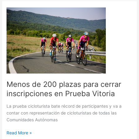
Menos
de
200
plazas
para
cerrar
inscripciones
en
Prueba
Vitoria
Menos de 200 plazas para cerrar
inscripciones en Prueba Vitoria
La prueba cicloturista bate récord de participantes y va a
contar con representación de cicloturistas de todas las
Comunidades Autónomas
Read More »