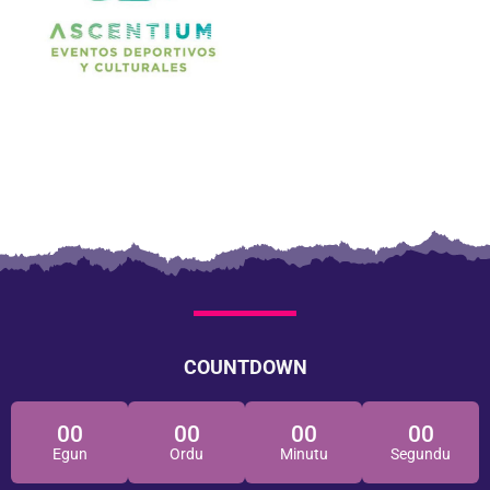
COUNTDOWN
00
00
00
00
Egun
Ordu
Minutu
Segundu