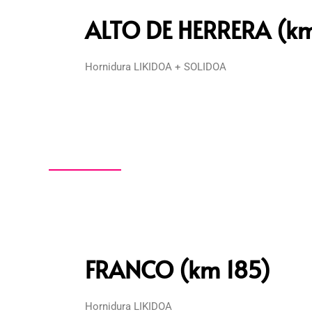
ALTO DE HERRERA (km
Hornidura LIKIDOA + SOLIDOA
FRANCO (km 185)
Hornidura LIKIDOA