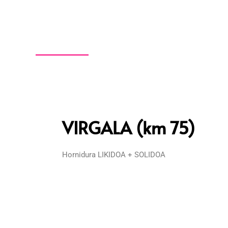
VIRGALA (km 75)
Hornidura LIKIDOA + SOLIDOA