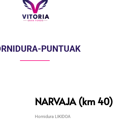
RNIDURA-PUNTUAK
NARVAJA (km 40)
Hornidura LIKIDOA