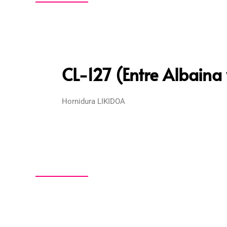
CL-127 (Entre Albaina 
Hornidura LIKIDOA