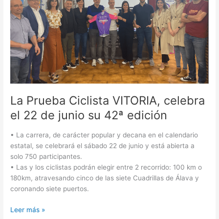
22
de
junio
su
42ª
edición
La Prueba Ciclista VITORIA, celebra
el 22 de junio su 42ª edición
• La carrera, de carácter popular y decana en el calendario
estatal, se celebrará el sábado 22 de junio y está abierta a
solo 750 participantes.
• Las y los ciclistas podrán elegir entre 2 recorrido: 100 km o
180km, atravesando cinco de las siete Cuadrillas de Álava y
coronando siete puertos.
Leer más »